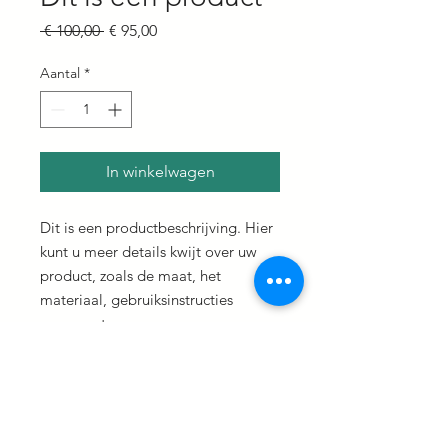
Normale
Verkoopprijs
 € 100,00 
€ 95,00
prijs
Aantal
*
In winkelwagen
Dit is een productbeschrijving. Hier 
kunt u meer details kwijt over uw 
product, zoals de maat, het 
materiaal, gebruiksinstructies 
enzovoort.
PRODUCTGEGEVENS
Dit is ruimte voor productgegevens.
RETOURNEREN EN
Hier kunt u meer gegevens kwijt over